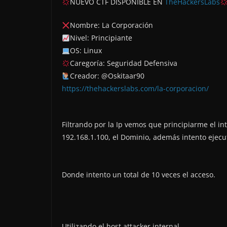
NUEVO CTF DISPONIBLE EN
TheHackersLabs
Nombre: La Corporación
Nivel: Principiante
OS: Linux
Caregoría: Seguridad Defensiva
Creador: @Oskitaar90
https://thehackerslabs.com/la-corporacion/
Filtrando por la Ip vemos que principiarme el int
192.168.1.100, el Dominio, además intento ejecu
Donde intento un total de 10 veces el acceso.
Utilizando el host attacker.internal-