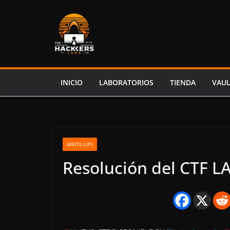
Saltar
al
contenido
INICIO
LABORATORIOS
TIENDA
VAU
WRITE-UPS
Resolución del CTF 