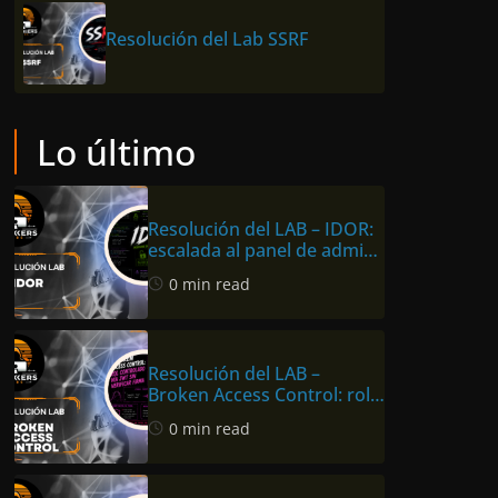
Resolución del Lab SSRF
Lo último
Resolución del LAB – IDOR:
escalada al panel de admin
en Hackers Labs Store
0 min read
Resolución del LAB –
Broken Access Control: rol
vía JWT sin verificar firma
0 min read