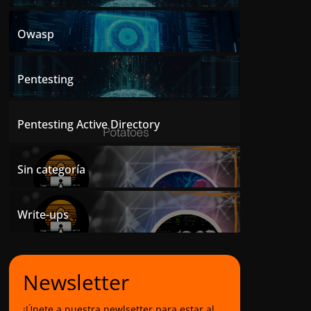
Owasp
Pentesting
Pentesting Active Directory
Sin categoría
Write-ups
Newsletter
¡Únete a nuestra newlsetter para estar al