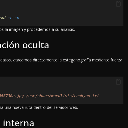
xxd
-r
-p
os la imagen y procedemos a su análisis.
ación oculta
tadatos, atacamos directamente la esteganografía mediante fuerza
565730a.jpg
/usr/share/wordlists/rockyou.txt
a una nueva ruta dentro del servidor web.
n interna