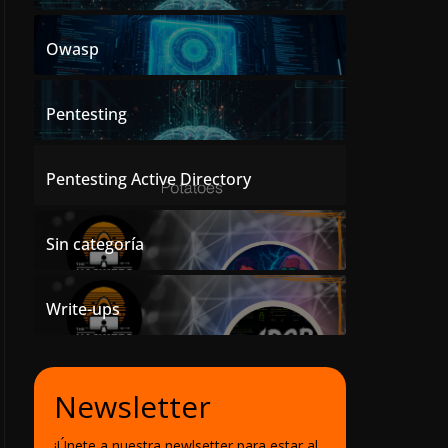
Owasp
Pentesting
Pentesting Active Directory
Sin categoría
Write-ups
Newsletter
¡Únete a nuestra newlsetter para estar al