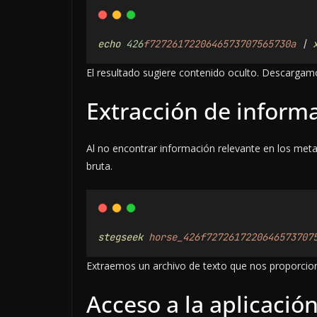
echo
426
f7272617220646573707565730a
 | 
El resultado sugiere contenido oculto. Descargam
Extracción de inform
Al no encontrar información relevante en los me
bruta.
stegseek
horse_426f7272617220646573707
Extraemos un archivo de texto que nos proporcion
Acceso a la aplicació