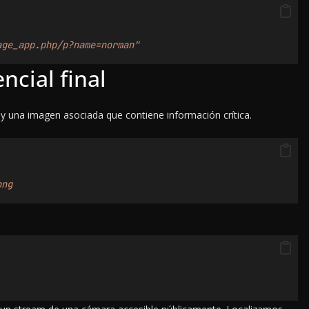
age_app.php/p?name=norman"
ncial final
 una imagen asociada que contiene información crítica.
png