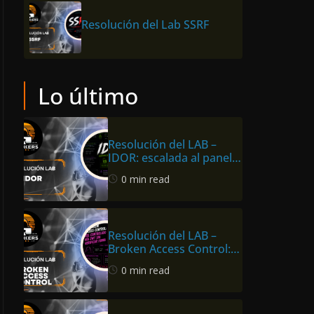
Resolución del Lab SSRF
Lo último
Resolución del LAB –
IDOR: escalada al panel
de admin en Hackers
0 min read
Labs Store
Resolución del LAB –
Broken Access Control:
rol vía JWT sin verificar
0 min read
firma