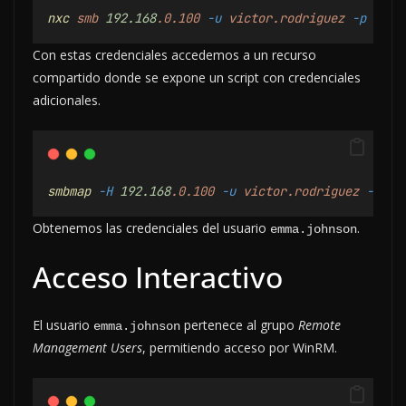
nxc
smb
192.168
.0.100
-u
victor.rodriguez
-p
'H5g
Con estas credenciales accedemos a un recurso
compartido donde se expone un script con credenciales
adicionales.
smbmap
-H
192.168
.0.100
-u
victor.rodriguez
-p
'H
Obtenemos las credenciales del usuario
.
emma.johnson
Acceso Interactivo
El usuario
pertenece al grupo
Remote
emma.johnson
Management Users
, permitiendo acceso por WinRM.