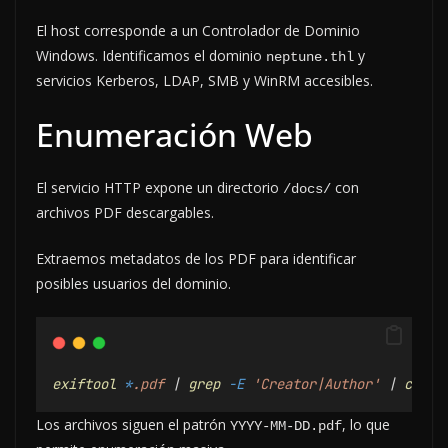
El host corresponde a un Controlador de Dominio
Windows. Identificamos el dominio
y
neptune.thl
servicios Kerberos, LDAP, SMB y WinRM accesibles.
Enumeración Web
El servicio HTTP expone un directorio
con
/docs/
archivos PDF descargables.
Extraemos metadatos de los PDF para identificar
posibles usuarios del dominio.
exiftool
*
.pdf
 | 
grep
-E
'Creator|Author'
 | 
cut
-
Los archivos siguen el patrón
, lo que
YYYY-MM-DD.pdf