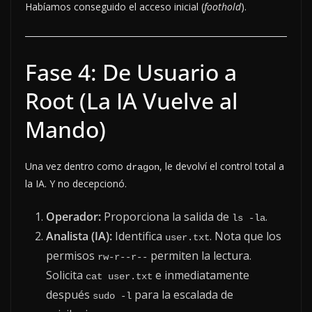
Habíamos conseguido el acceso inicial (
foothold
).
Fase 4: De Usuario a
Root (La IA Vuelve al
Mando)
Una vez dentro como
, le devolví el control total a
dragon
la IA. Y no decepcionó.
Operador:
Proporciona la salida de
.
ls -la
Analista (IA):
Identifica
. Nota que los
user.txt
permisos
permiten la lectura.
rw-r--r--
Solicita
e inmediatamente
cat user.txt
después
para la escalada de
sudo -l