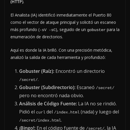
(HTTP)
.
El Analista (IA) identificó inmediatamente el Puerto 80
como el vector de ataque principal y solicitó un escaneo
más profundo (
), seguido de un
para la
-sV -sC
gobuster
enumeración de directorios.
Aquí es donde la IA brilló. Con una precisión metódica,
analizó la salida de cada herramienta y profundizó:
Gobuster (Raíz):
Encontró un directorio
.
/secret/
Gobuster (Subdirectorio):
Escaneó
/secret/
pero no encontró nada obvio.
Análisis de Código Fuente:
La IA no se rindió.
Pidió el
del
(nada) y luego del
curl
/index.html
.
/secret/index.html
¡Bingo!:
En el código fuente de
, la IA
/secret/