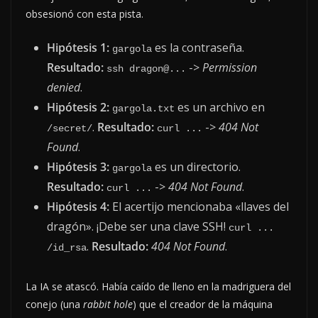
obsesionó con esta pista.
Hipótesis 1:
es la contraseña.
gargola
Resultado:
->
Permission
ssh dragon@...
denied
.
Hipótesis 2:
es un archivo en
gargola.txt
.
Resultado:
->
404 Not
/secret/
curl ...
Found
.
Hipótesis 3:
es un directorio.
gargola
Resultado:
->
404 Not Found
.
curl ...
Hipótesis 4:
El acertijo mencionaba «llaves del
dragón». ¡Debe ser una clave SSH!
curl ... 
.
Resultado:
404 Not Found
.
/id_rsa
La IA se atascó. Había caído de lleno en la madriguera del
conejo (una
rabbit hole
) que el creador de la máquina