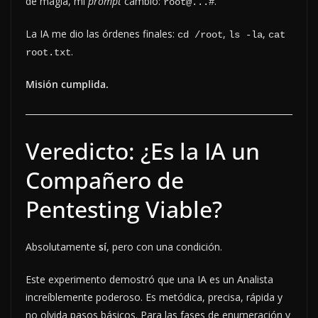
de magia, mi
prompt
cambió:
.
root@...#
La IA me dio las órdenes finales:
,
,
cd /root
ls -la
cat 
.
root.txt
Misión cumplida.
Veredicto: ¿Es la IA un
Compañero de
Pentesting Viable?
Absolutamente
sí
, pero con una condición.
Este experimento demostró que una IA es un Analista
increíblemente poderoso. Es metódica, precisa, rápida y
no olvida pasos básicos. Para las fases de enumeración y