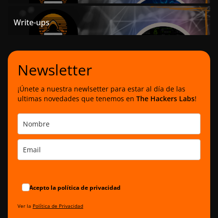
Write-ups
Newsletter
¡Únete a nuestra newlsetter para estar al día de las
ultimas novedades que tenemos en
The Hackers Labs
!
Acepto la política de privacidad
Ver la
Política de Privacidad